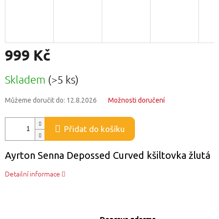
999 Kč
Měrná
Skladem
(>5 ks)
cena:
Můžeme doručit do:
12.8.2026
Možnosti doručení
Přidat do košíku
Ayrton Senna Depossed Curved kšiltovka žlutá
Detailní informace
Doprava zdarma