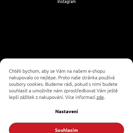
Instagram
Sledovat na Instagramu
Chtěli bychom, aby se Vám na našem e-shopu
nakupovalo co nejlépe. Proto naše stránka používá
soubory cookies. Budeme rádi, pokud s nimi budete
souhlasit a umožníte nám zprostředkovat Vám ještě
lepší zážitek z nakupování.
Více informací
zde
.
Vytvořil Shoptet
Nastavení
Copyright 2026
. Všechna práva vyhrazena.
Formuleshop.cz
Souhlasím
Upravit nastavení cookies