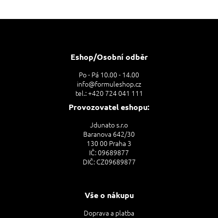
Z
á
p
a
Eshop/Osobní odběr
t
Po - Pá 10.00 - 14.00
í
info@formuleshop.cz
tel.: +420 724 041 111
Provozovatel eshopu:
Jdunato s.r.o
Baranova 642/30
130 00 Praha 3
IČ: 09689877
DIČ: CZ09689877
Vše o nákupu
Doprava a platba