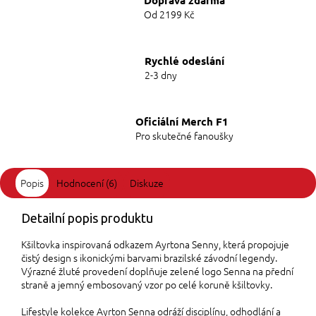
Od 2199 Kč
Rychlé odeslání
2-3 dny
Oficiální Merch F1
Pro skutečné fanoušky
Popis
Hodnocení (6)
Diskuze
Detailní popis produktu
Kšiltovka inspirovaná odkazem Ayrtona Senny, která propojuje
čistý design s ikonickými barvami brazilské závodní legendy.
Výrazné žluté provedení doplňuje zelené logo Senna na přední
straně a jemný embosovaný vzor po celé koruně kšiltovky.
Lifestyle kolekce Ayrton Senna odráží disciplínu, odhodlání a