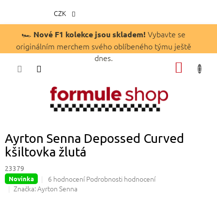
CZK
Přejít
🏎️
Vybavte se
Nové F1 kolekce jsou skladem!
na
originálním merchem svého oblíbeného týmu ještě
obsah
dnes.
NÁKUP
KOŠÍK
Ayrton Senna Depossed Curved
kšiltovka žlutá
23379
Průměrné
6 hodnocení
Podrobnosti hodnocení
Novinka
hodnocení
Značka:
Ayrton Senna
produktu
je
4,7