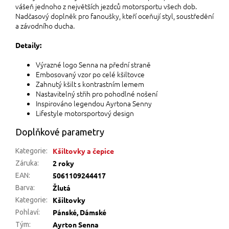
vášeň jednoho z největších jezdců motorsportu všech dob.
Nadčasový doplněk pro fanoušky, kteří oceňují styl, soustředění
a závodního ducha.
Detaily:
Výrazné logo Senna na přední straně
Embosovaný vzor po celé kšiltovce
Zahnutý kšilt s kontrastním lemem
Nastavitelný střih pro pohodlné nošení
Inspirováno legendou Ayrtona Senny
Lifestyle motorsportový design
Doplňkové parametry
Kšiltovky a čepice
Kategorie
:
2 roky
Záruka
:
5061109244417
EAN
:
Žlutá
Barva
:
Kšiltovky
Kategorie
:
Pánské, Dámské
Pohlaví
:
Ayrton Senna
Tým
: